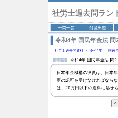
社労士過去問ラン
一問一答
付箋出題
令和4年 国民年金法 問2
社労士過去問資料
>
令和4年
>
国民
令和4年 国民年金法 問2
過去問
日本年金機構の役員は、日本年
臣の認可を受けなければならな
は、20万円以下の過料に処せ