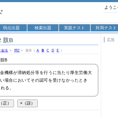
ようこ
ド
弱点出題
検索出題
実践テスト
対局テスト
 肢B
広告
年金法
>
問2
> 肢B（
A
B
C
D
E
）
 肢B
金機構が滞納処分等を行うに当たり厚生労働大
い場合においてその認可を受けなかったとき
られる。