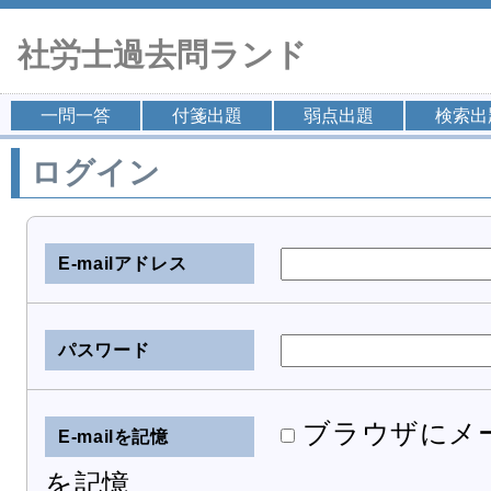
社労士過去問ランド
一問一答
付箋出題
弱点出題
検索出
ログイン
E-mailアドレス
パスワード
ブラウザにメ
E-mailを記憶
を記憶