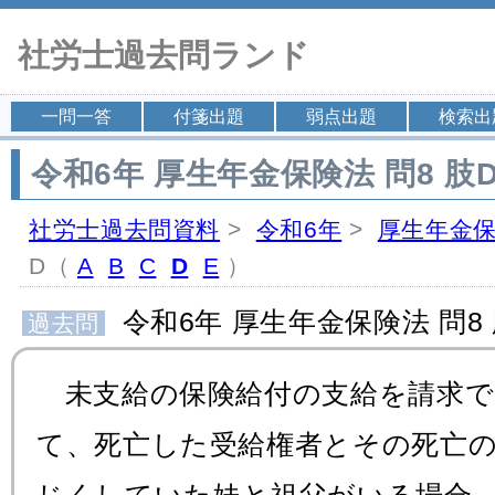
社労士過去問ランド
一問一答
付箋出題
弱点出題
検索出
令和6年 厚生年金保険法 問8 肢
社労士過去問資料
>
令和6年
>
厚生年金
D（
A
B
C
D
E
）
令和6年 厚生年金保険法 問8 
過去問
未支給の保険給付の支給を請求で
て、死亡した受給権者とその死亡