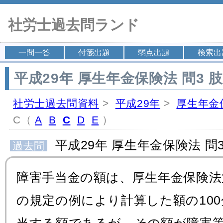
社労士過去問ランド
一問一答
付箋出題
弱点出題
検索出
平成29年 厚生年金保険法 問3 肢
社労士過去問資料
>
平成29年
>
厚生年金
C（
A
B
C
D
E
）
平成29年 厚生年金保険法 問3
過去問
障害手当金の額は、厚生年金保険法第
の規定の例により計算した額の100