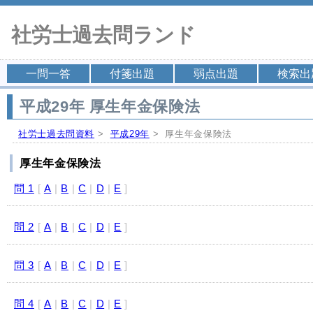
社労士過去問ランド
一問一答
付箋出題
弱点出題
検索出
平成29年 厚生年金保険法
社労士過去問資料
>
平成29年
> 厚生年金保険法
厚生年金保険法
問 1
[
A
|
B
|
C
|
D
|
E
]
問 2
[
A
|
B
|
C
|
D
|
E
]
問 3
[
A
|
B
|
C
|
D
|
E
]
問 4
[
A
|
B
|
C
|
D
|
E
]