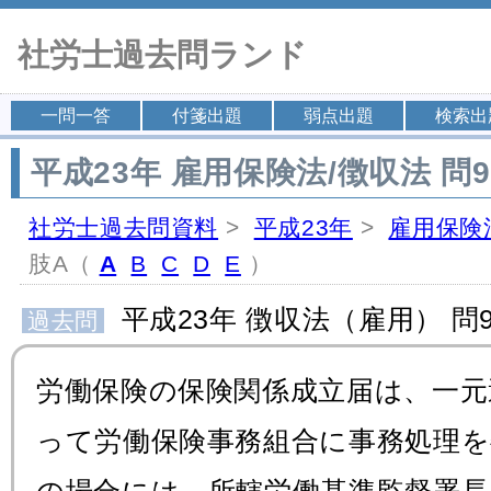
社労士過去問ランド
一問一答
付箋出題
弱点出題
検索出
平成23年 雇用保険法/徴収法 問9
社労士過去問資料
>
平成23年
>
雇用保険
肢A（
A
B
C
D
E
）
平成23年 徴収法（雇用） 問9
過去問
労働保険の保険関係成立届は、一元
って労働保険事務組合に事務処理を