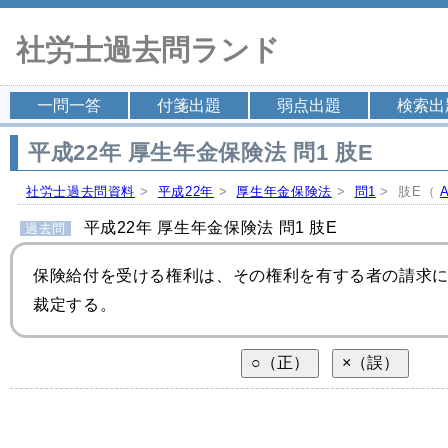
社労士過去問ランド
一問一答
付箋出題
弱点出題
検索出
平成22年 厚生年金保険法 問1 肢E
社労士過去問資料
>
平成22年
>
厚生年金保険法
>
問1
> 肢E（
平成22年 厚生年金保険法 問1 肢E
過去問
保険給付を受ける権利は、その権利を有する者の請求
裁定する。