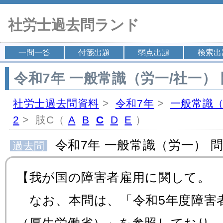
社労士過去問ランド
一問一答
付箋出題
弱点出題
検索出
令和7年 一般常識（労一/社一） 
社労士過去問資料
>
令和7年
>
一般常識（
2
> 肢C（
A
B
C
D
E
）
令和7年 一般常識（労一） 問
過去問
【我が国の障害者雇用に関して。
なお、本問は、「令和5年度障害