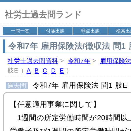
社労士過去問ランド
一問一答
付箋出題
弱点出題
検索出
令和7年 雇用保険法/徴収法 問1 
社労士過去問資料
>
令和7年
>
雇用保険法
肢E（
A
B
C
D
E
）
令和7年 雇用保険法 問1 肢E
過去問
【任意適用事業に関して】
1週間の所定労働時間が20時間以