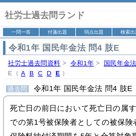
社労士過去問ランド
一問一答
付箋出題
弱点出題
検索出
令和1年 国民年金法 問4 肢E
社労士過去問資料
>
令和1年
>
国民年金
E（
A
B
C
D
E
）
令和1年 国民年金法 問4 肢E
過去問
死亡日の前日において死亡日の属
での第1号被保険者としての被保険