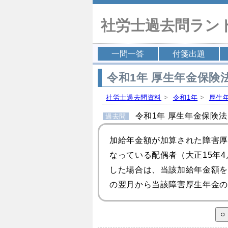
社労士過去問ラン
一問一答
付箋出題
令和1年 厚生年金保険法
社労士過去問資料
>
令和1年
>
厚生
令和1年 厚生年金保険法 
過去問
加給年金額が加算された障害厚
なっている配偶者（大正15年4
した場合は、当該加給年金額を
の翌月から当該障害厚生年金の