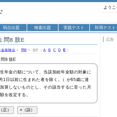
ようこ
ド
弱点出題
検索出題
実践テスト
対局テスト
 問8 肢E
広告
年金保険法
>
問8
> 肢E（
A
B
C
D
E
）
問8 肢E
生年金の額について、当該加給年金額の対象に
月1日以前に生まれた者を除く。）が65歳に達
加算しないものとし、その該当するに至った月
額を改定する。