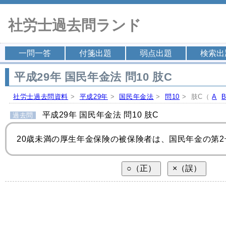
社労士過去問ランド
一問一答
付箋出題
弱点出題
検索出
平成29年 国民年金法 問10 肢C
社労士過去問資料
>
平成29年
>
国民年金法
>
問10
> 肢C（
A
平成29年 国民年金法 問10 肢C
過去問
20歳未満の厚生年金保険の被保険者は、国民年金の第