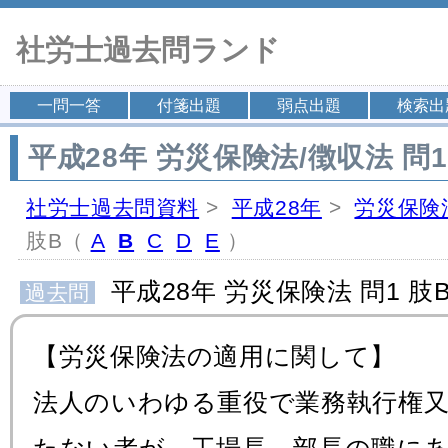
社労士過去問ランド
一問一答
付箋出題
弱点出題
検索出
平成28年 労災保険法/徴収法 問1
社労士過去問資料
>
平成28年
>
労災保険
肢B（
A
B
C
D
E
）
平成28年 労災保険法 問1 肢
過去問
【労災保険法の適用に関して】
法人のいわゆる重役で業務執行権