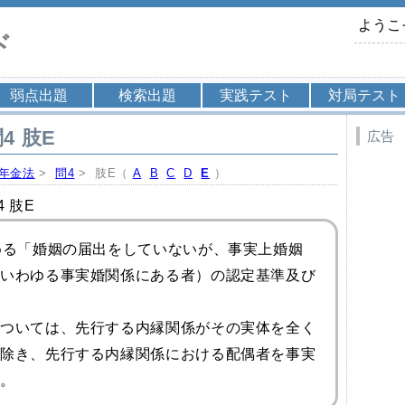
ようこ
ド
弱点出題
検索出題
実践テスト
対局テスト
4 肢E
広告
年金法
>
問4
> 肢E（
A
B
C
D
E
）
 肢E
める「婚姻の届出をしていないが、事実上婚姻
いわゆる事実婚関係にある者）の認定基準及び
ついては、先行する内縁関係がその実体を全く
除き、先行する内縁関係における配偶者を事実
。