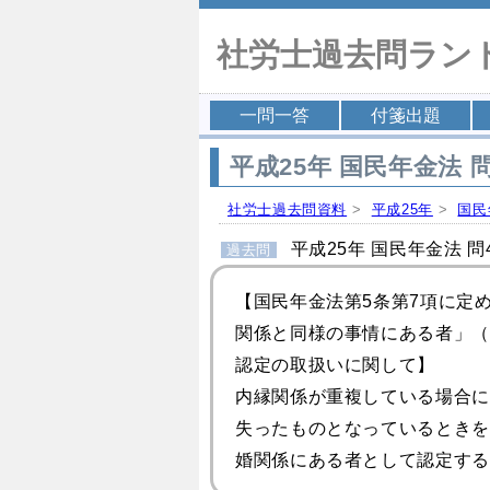
社労士過去問ラン
一問一答
付箋出題
平成25年 国民年金法 問
社労士過去問資料
>
平成25年
>
国民
平成25年 国民年金法 問4
過去問
【国民年金法第5条第7項に定
関係と同様の事情にある者」（
認定の取扱いに関して】
内縁関係が重複している場合に
失ったものとなっているときを
婚関係にある者として認定する