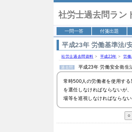
社労士過去問ラン
一問一答
付箋出題
平成23年 労働基準法/安
社労士過去問資料
>
平成23年
>
労働
平成23年 労働安全衛生法
過去問
常時500人の労働者を使用す
を選任しなければならないが、
場等を巡視しなければならない