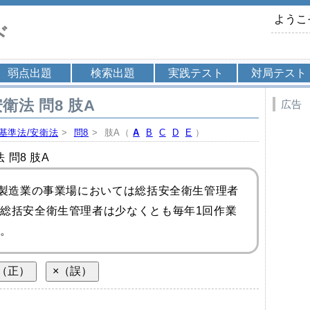
ようこ
ド
弱点出題
検索出題
実践テスト
対局テスト
衛法 問8 肢A
広告
基準法/安衛法
>
問8
> 肢A（
A
B
C
D
E
）
 問8 肢A
る製造業の事業場においては総括安全衛生管理者
総括安全衛生管理者は少なくとも毎年1回作業
。