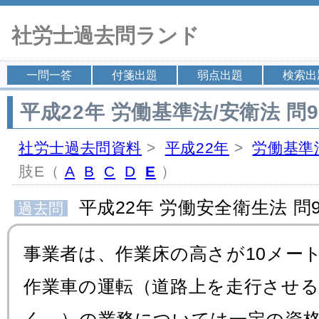
社労士過去問ランド
一問一答
付箋出題
弱点出題
検索出
平成22年 労働基準法/安衛法 問9
社労士過去問資料
>
平成22年
>
労働基準
肢E（
A
B
C
D
E
）
平成22年 労働安全衛生法 問9
過去問
事業者は、作業床の高さが10メー
作業車の運転（道路上を走行させ