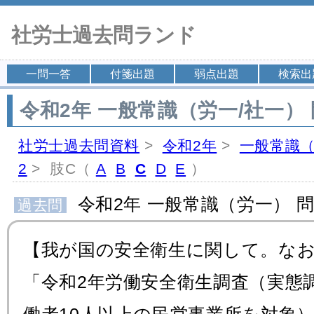
社労士過去問ランド
一問一答
付箋出題
弱点出題
検索出
令和2年 一般常識（労一/社一） 
社労士過去問資料
>
令和2年
>
一般常識（
2
> 肢C（
A
B
C
D
E
）
令和2年 一般常識（労一） 問
過去問
【我が国の安全衛生に関して。な
「令和2年労働安全衛生調査（実態