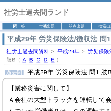
社労士過去問ランド
一問一答
付箋出題
弱点出題
検索出
平成29年 労災保険法/徴収法 問1
社労士過去問資料
>
平成29年
>
労災保険
肢B（
A
B
C
D
E
）
平成29年 労災保険法 問1 肢
過去問
【業務災害に関して】
Ａ会社の大型トラックを運転して