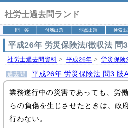
社労士過去問ランド
一問一答
付箋出題
弱点出題
検索出
平成26年 労災保険法/徴収法 問3
社労士過去問資料
>
平成26年
>
労災保険
平成26年 労災保険法 問3 肢
過去問
業務遂行中の災害であっても、労
らの負傷を生じさせたときは、政
行わない。