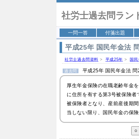
社労士過去問ラン
一問一答
付箋出題
平成25年 国民年金法 問
社労士過去問資料
>
平成25年
>
国民
平成25年 国民年金法 問2
過去問
厚生年金保険の在職老齢年金を
に住所を有する第3号被保険者
被保険者となり、
産前産後期間
当しない限り、国民年金の保険