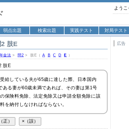
ようこ
ド
弱点出題
検索出題
実践テスト
対局テスト
2 肢E
広告
年金法
>
問2
> 肢E（
A
B
C
D
E
）
 肢E
受給している夫が65歳に達した際、日本国内
である妻が60歳未満であれば、その妻は第1号
の保険料免除
、法定免除又は申請全額免除に該
料を納付しなければならない。