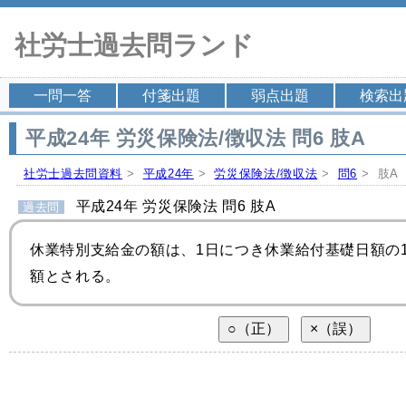
社労士過去問ランド
一問一答
付箋出題
弱点出題
検索出
平成24年 労災保険法/徴収法 問6 肢A
社労士過去問資料
>
平成24年
>
労災保険法/徴収法
>
問6
> 肢A
平成24年 労災保険法 問6 肢A
過去問
休業特別支給金の額は、1日につき休業給付基礎日額の1
額とされる。