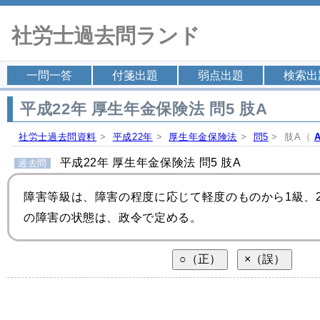
社労士過去問ランド
一問一答
付箋出題
弱点出題
検索出
平成22年 厚生年金保険法 問5 肢A
社労士過去問資料
>
平成22年
>
厚生年金保険法
>
問5
> 肢A（
平成22年 厚生年金保険法 問5 肢A
過去問
障害等級は、障害の程度に応じて軽度のものから1級、
の障害の状態は、政令で定める。