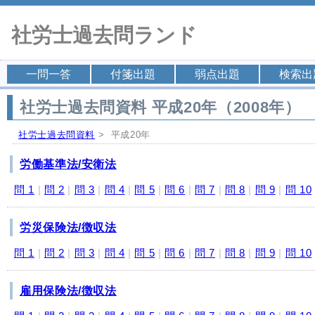
社労士過去問ランド
一問一答
付箋出題
弱点出題
検索出
社労士過去問資料 平成20年（2008年）
社労士過去問資料
> 平成20年
労働基準法/安衛法
問 1
|
問 2
|
問 3
|
問 4
|
問 5
|
問 6
|
問 7
|
問 8
|
問 9
|
問 10
労災保険法/徴収法
問 1
|
問 2
|
問 3
|
問 4
|
問 5
|
問 6
|
問 7
|
問 8
|
問 9
|
問 10
雇用保険法/徴収法