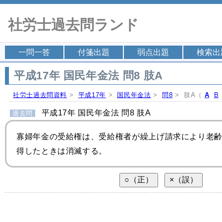
社労士過去問ランド
一問一答
付箋出題
弱点出題
検索出
平成17年 国民年金法 問8 肢A
社労士過去問資料
>
平成17年
>
国民年金法
>
問8
> 肢A（
A
B
平成17年 国民年金法 問8 肢A
過去問
寡婦年金の受給権は、受給権者が繰上げ請求により老
得したときは消滅する。