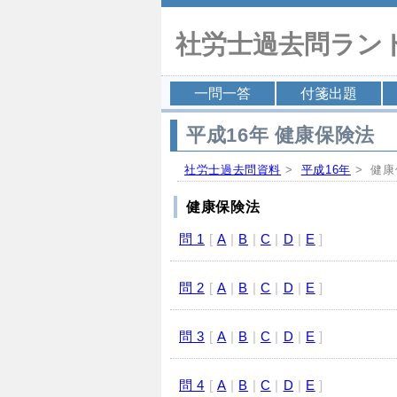
社労士過去問ラン
一問一答
付箋出題
平成16年 健康保険法
社労士過去問資料
>
平成16年
> 健康
健康保険法
問 1
[
A
|
B
|
C
|
D
|
E
]
問 2
[
A
|
B
|
C
|
D
|
E
]
問 3
[
A
|
B
|
C
|
D
|
E
]
問 4
[
A
|
B
|
C
|
D
|
E
]