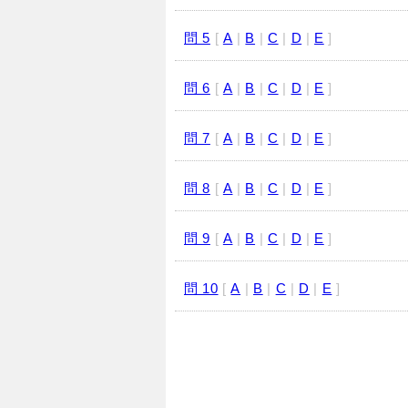
問 5
[
A
|
B
|
C
|
D
|
E
]
問 6
[
A
|
B
|
C
|
D
|
E
]
問 7
[
A
|
B
|
C
|
D
|
E
]
問 8
[
A
|
B
|
C
|
D
|
E
]
問 9
[
A
|
B
|
C
|
D
|
E
]
問 10
[
A
|
B
|
C
|
D
|
E
]