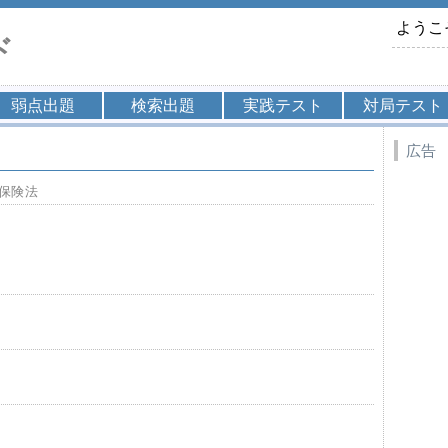
ようこ
ド
弱点出題
検索出題
実践テスト
対局テスト
広告
保険法